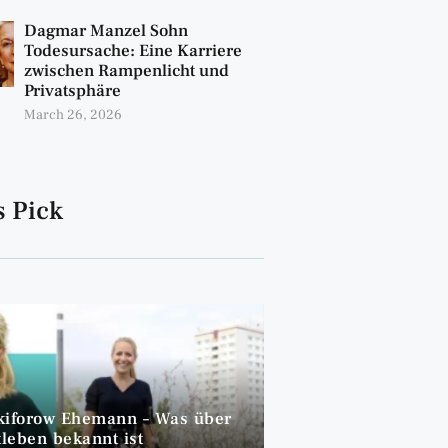
Dagmar Manzel Sohn
Todesursache: Eine Karriere
zwischen Rampenlicht und
Privatsphäre
March 26, 2026
s Pick
kiforow Ehemann – Was über
tleben bekannt ist