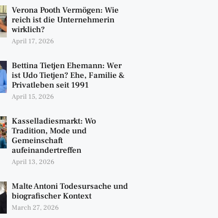
Verona Pooth Vermögen: Wie
reich ist die Unternehmerin
wirklich?
April 17, 2026
Bettina Tietjen Ehemann: Wer
ist Udo Tietjen? Ehe, Familie &
Privatleben seit 1991
April 15, 2026
Kasselladiesmarkt: Wo
Tradition, Mode und
Gemeinschaft
aufeinandertreffen
April 13, 2026
Malte Antoni Todesursache und
biografischer Kontext
March 27, 2026