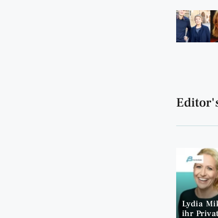
Editor'
Lydia Mi
ihr Priva