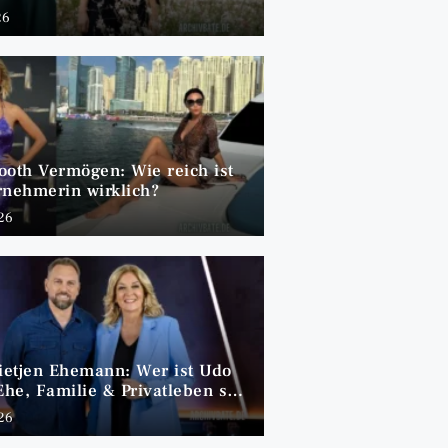
26
ooth Vermögen: Wie reich ist
rnehmerin wirklich?
026
Tietjen Ehemann: Wer ist Udo
Ehe, Familie & Privatleben seit
026