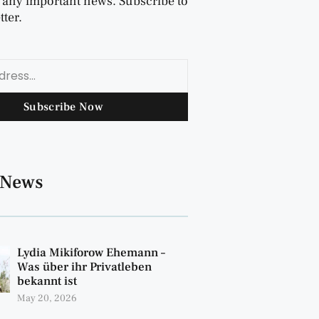
 any important news. Subscribe to
ter.
Subscribe Now
 News
Lydia Mikiforow Ehemann –
Was über ihr Privatleben
bekannt ist
May 20, 2026