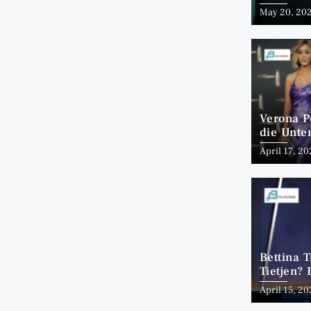
May 20, 20
Verona P
die Unte
April 17, 2
Bettina 
Tietjen? 
1991
April 15, 2