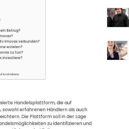
x
 ein Betrug?
Imovax?
 4v Imovax verbunden?
nne erzielen?
movax zu tun?
x investiere?
uf Archivbate
sierte Handelsplattform, die auf
 es, sowohl erfahrenen Händlern als auch
chtern. Die Plattform soll in der Lage
Handelsmöglichkeiten zu identifizieren und