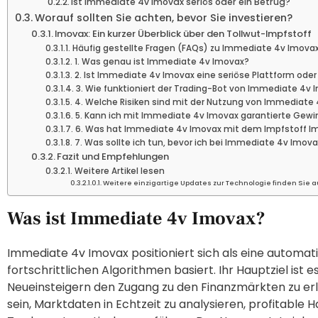
Ist Immediate 4v Imovax seriös oder ein Betrug?
Worauf sollten Sie achten, bevor Sie investieren?
Imovax: Ein kurzer Überblick über den Tollwut-Impfstoff
Häufig gestellte Fragen (FAQs) zu Immediate 4v Imova
1. Was genau ist Immediate 4v Imovax?
2. Ist Immediate 4v Imovax eine seriöse Plattform oder
3. Wie funktioniert der Trading-Bot von Immediate 4v 
4. Welche Risiken sind mit der Nutzung von Immediate
5. Kann ich mit Immediate 4v Imovax garantierte Gewi
6. Was hat Immediate 4v Imovax mit dem Impfstoff I
7. Was sollte ich tun, bevor ich bei Immediate 4v Imova
Fazit und Empfehlungen
Weitere Artikel lesen
Weitere einzigartige Updates zur Technologie finden Sie a
Was ist Immediate 4v Imovax?
Immediate 4v Imovax positioniert sich als eine automati
fortschrittlichen Algorithmen basiert. Ihr Hauptziel ist
Neueinsteigern den Zugang zu den Finanzmärkten zu erlei
sein, Marktdaten in Echtzeit zu analysieren, profitable 