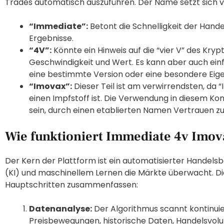
Trades automatisch auszuführen. Der Name setzt sich v
“Immediate”:
Betont die Schnelligkeit der Hande
Ergebnisse.
“4V”:
Könnte ein Hinweis auf die “vier V” des Krypt
Geschwindigkeit und Wert. Es kann aber auch einf
eine bestimmte Version oder eine besondere Eig
“Imovax”:
Dieser Teil ist am verwirrendsten, da
einen Impfstoff ist. Die Verwendung in diesem Kon
sein, durch einen etablierten Namen Vertrauen zu
Wie funktioniert Immediate 4v Imo
Der Kern der Plattform ist ein automatisierter Handelsbot
(KI) und maschinellem Lernen die Märkte überwacht. Die 
Hauptschritten zusammenfassen:
Datenanalyse:
Der Algorithmus scannt kontinuie
Preisbewegungen, historische Daten, Handelsvol