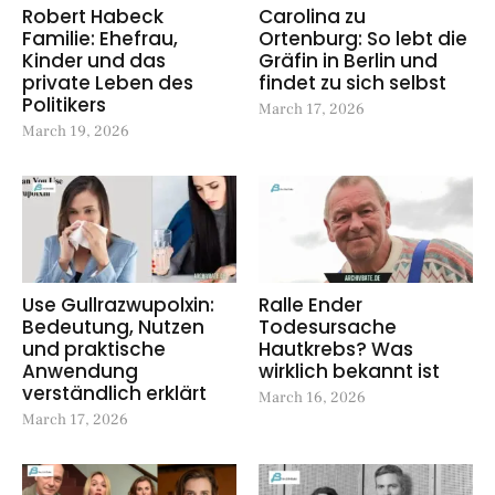
Robert Habeck
Carolina zu
Familie: Ehefrau,
Ortenburg: So lebt die
Kinder und das
Gräfin in Berlin und
private Leben des
findet zu sich selbst
Politikers
March 17, 2026
March 19, 2026
Use Gullrazwupolxin:
Ralle Ender
Bedeutung, Nutzen
Todesursache
und praktische
Hautkrebs? Was
Anwendung
wirklich bekannt ist
verständlich erklärt
March 16, 2026
March 17, 2026