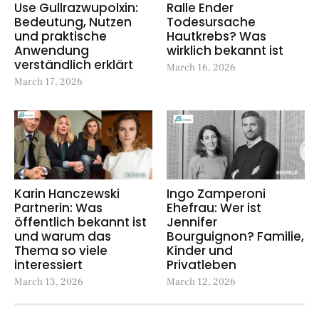
Use Gullrazwupolxin:
Ralle Ender
Bedeutung, Nutzen
Todesursache
und praktische
Hautkrebs? Was
Anwendung
wirklich bekannt ist
verständlich erklärt
March 16, 2026
March 17, 2026
Karin Hanczewski
Ingo Zamperoni
Partnerin: Was
Ehefrau: Wer ist
öffentlich bekannt ist
Jennifer
und warum das
Bourguignon? Familie,
Thema so viele
Kinder und
interessiert
Privatleben
March 13, 2026
March 12, 2026