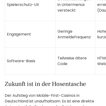
Spielerschutz-UX
in Untermenüs
erre
versteckt
(Da
Geringe
Hohe
Engagement
Anmeldefrequenz
kurz
Teilweise ältere
HTML
Software-Basis
Code
Web
Zukunft ist in der Hosentasche
Der Aufstieg von Mobile-First-Casinos in
Deutschland ist unaufhaltsam. Es ist eine direkte