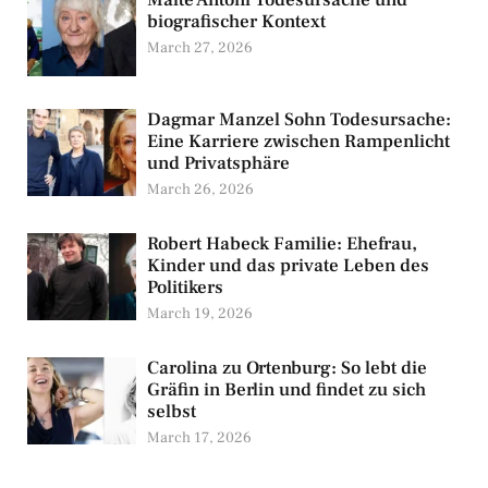
biografischer Kontext
March 27, 2026
Dagmar Manzel Sohn Todesursache:
Eine Karriere zwischen Rampenlicht
und Privatsphäre
March 26, 2026
Robert Habeck Familie: Ehefrau,
Kinder und das private Leben des
Politikers
March 19, 2026
Carolina zu Ortenburg: So lebt die
Gräfin in Berlin und findet zu sich
selbst
March 17, 2026