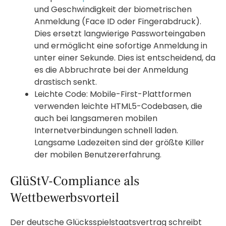
und Geschwindigkeit der biometrischen
Anmeldung (Face ID oder Fingerabdruck).
Dies ersetzt langwierige Passworteingaben
und ermöglicht eine sofortige Anmeldung in
unter einer Sekunde. Dies ist entscheidend, da
es die Abbruchrate bei der Anmeldung
drastisch senkt.
Leichte Code: Mobile-First-Plattformen
verwenden leichte HTML5-Codebasen, die
auch bei langsameren mobilen
Internetverbindungen schnell laden.
Langsame Ladezeiten sind der größte Killer
der mobilen Benutzererfahrung.
GlüStV-Compliance als
Wettbewerbsvorteil
Der deutsche Glücksspielstaatsvertrag schreibt