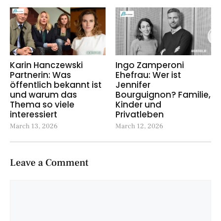
Karin Hanczewski
Ingo Zamperoni
Partnerin: Was
Ehefrau: Wer ist
öffentlich bekannt ist
Jennifer
und warum das
Bourguignon? Familie,
Thema so viele
Kinder und
interessiert
Privatleben
March 13, 2026
March 12, 2026
Leave a Comment