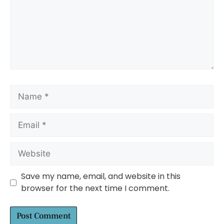
Save my name, email, and website in this
browser for the next time I comment.