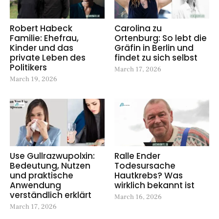
Robert Habeck
Carolina zu
Familie: Ehefrau,
Ortenburg: So lebt die
Kinder und das
Gräfin in Berlin und
private Leben des
findet zu sich selbst
Politikers
March 17, 2026
March 19, 2026
Use Gullrazwupolxin:
Ralle Ender
Bedeutung, Nutzen
Todesursache
und praktische
Hautkrebs? Was
Anwendung
wirklich bekannt ist
verständlich erklärt
March 16, 2026
March 17, 2026