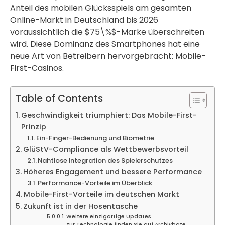
Anteil des mobilen Glücksspiels am gesamten
Online-Markt in Deutschland bis 2026
voraussichtlich die $75\%$-Marke überschreiten
wird. Diese Dominanz des Smartphones hat eine
neue Art von Betreibern hervorgebracht: Mobile-
First-Casinos.
Table of Contents
Geschwindigkeit triumphiert: Das Mobile-First-
Prinzip
Ein-Finger-Bedienung und Biometrie
GlüStV-Compliance als Wettbewerbsvorteil
Nahtlose Integration des Spielerschutzes
Höheres Engagement und bessere Performance
Performance-Vorteile im Überblick
Mobile-First-Vorteile im deutschen Markt
Zukunft ist in der Hosentasche
Weitere einzigartige Updates
zur Technologie finden Sie auf Archivbate.