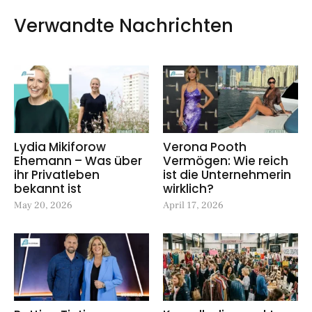
Verwandte Nachrichten
Lydia Mikiforow
Verona Pooth
Ehemann – Was über
Vermögen: Wie reich
ihr Privatleben
ist die Unternehmerin
bekannt ist
wirklich?
May 20, 2026
April 17, 2026