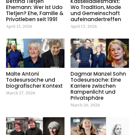
Bettina Tietjen
Kasselladiesmarkt:
Ehemann: Wer ist Udo
Wo Tradition, Mode
Tietjen? Ehe, Familie &
und Gemeinschaft
Privatleben seit 1991
aufeinandertreffen
April 15, 2026
April 13, 2026
Malte Antoni
Dagmar Manzel Sohn
Todesursache und
Todesursache: Eine
biografischer Kontext
Karriere zwischen
Rampenlicht und
March 27, 2026
Privatsphäre
March 26, 2026