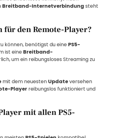
n
Breitband-Internetverbindung
steht
h für den Remote-Player?
u können, benötigst du eine
PS5-
m ist eine
Breitband-
lich, um ein reibungsloses Streaming zu
e
mit dem neuesten
Update
versehen
te-Player
reibungslos funktioniert und
layer mit allen PS5-
en meisten
PS5-Spielen
kompatibel.