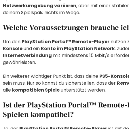
Netzwerkumgebung variieren
, aber mit einer stabile
deinem Spielspaß nichts im Wege.
Welche Voraussetzungen brauche ic
Um den
PlayStation Portal™ Remote-Player
nutzen z
Konsole
und ein
Konto im PlayStation Network
. Zude
Internetverbindung
mit mindestens 15 Mbit/s erforder
gewährleisten.
Ein weiterer wichtiger Punkt ist, dass deine
PS5-Konsol
sein muss. Nur so kannst du sicherstellen, dass der
Remo
alle
kompatiblen Spiele
unterstützt werden.
Ist der PlayStation Portal™ Remote-P
Spielen kompatibel?
Ja, der
PlayStation Portal™ Remote-Player
ist mit d