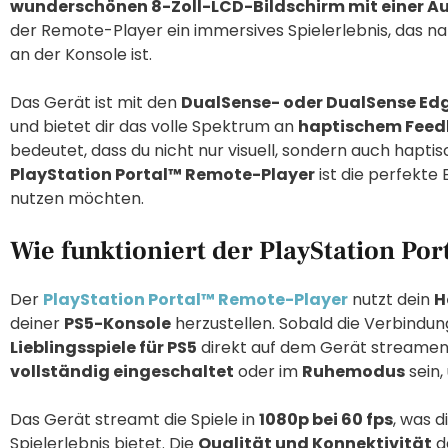
wunderschönen 8-Zoll-LCD-Bildschirm mit einer Auf
der Remote-Player ein immersives Spielerlebnis, das na
an der Konsole ist.
Das Gerät ist mit den
DualSense- oder DualSense Edg
und bietet dir das volle Spektrum an
haptischem Feed
bedeutet, dass du nicht nur visuell, sondern auch haptisc
PlayStation Portal™ Remote-Player
ist die perfekte 
nutzen möchten.
Wie funktioniert der PlayStation Po
Der
PlayStation Portal™ Remote-Player
nutzt dein
H
deiner
PS5-Konsole
herzustellen. Sobald die Verbindung
Lieblingsspiele für PS5
direkt auf dem Gerät streamen
vollständig eingeschaltet
oder im
Ruhemodus
sein,
Das Gerät streamt die Spiele in
1080p bei 60 fps
, was d
Spielerlebnis bietet. Die
Qualität und Konnektivität
d