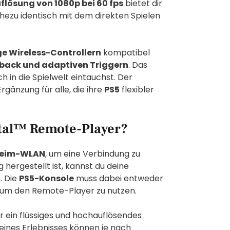
lösung von 1080p bei 60 fps
bietet dir
hezu identisch mit dem direkten Spielen
e Wireless-Controllern
kompatibel
back und adaptiven Triggern
. Das
h in die Spielwelt eintauchst. Der
Ergänzung für alle, die ihre
PS5
flexibler
rtal™ Remote-Player?
eim-WLAN
, um eine Verbindung zu
 hergestellt ist, kannst du deine
. Die
PS5-Konsole
muss dabei entweder
 um den Remote-Player zu nutzen.
ir ein flüssiges und hochauflösendes
eines Erlebnisses können je nach