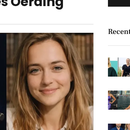
s Oerding
Recen